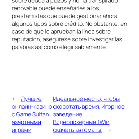
sobre deuda a plazos y no ha transpirado
renovable puede enseñarles a los
prestamistas que puede gestionar ahora
algunos tipos sobre crédito. No obstante, en
caso de que le aprueban la línea sobre
reputación, asegúrese sobre investigar las
palabras así­ como elegir sabiamente.
←
Лучшие
Идеальное место, чтобы
онлайн-казино
скоротать время. Игорное
с Game Sultan
заведение.
азартными
Видеопокерные 1Win
играми
скачать автоматы.
→