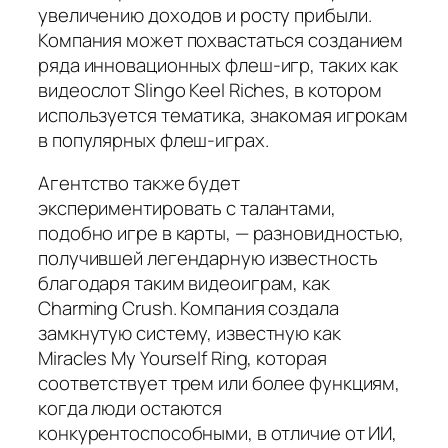
увеличению доходов и росту прибыли.
Компания может похвастаться созданием
ряда инновационных флеш-игр, таких как
видеослот Slingo Keel Riches, в котором
используется тематика, знакомая игрокам
в популярных флеш-играх.
Агентство также будет
экспериментировать с талантами,
подобно игре в карты, — разновидностью,
получившей легендарную известность
благодаря таким видеоиграм, как
Charming Crush. Компания создала
замкнутую систему, известную как
Miracles My Yourself Ring, которая
соответствует трем или более функциям,
когда люди остаются
конкурентоспособными, в отличие от ИИ,