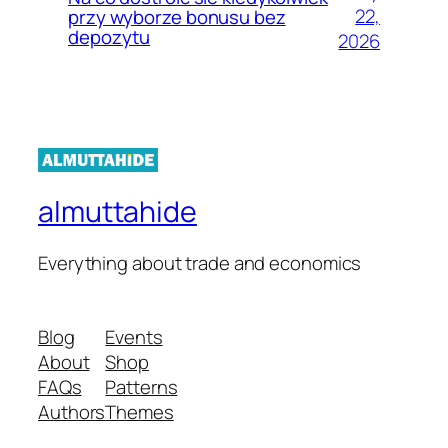
22,
przy wyborze bonusu bez
depozytu
2026
almuttahide
Everything about trade and economics
Blog
Events
About
Shop
FAQs
Patterns
Authors
Themes