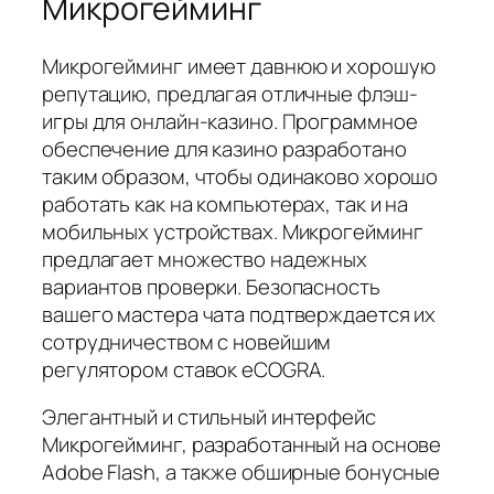
Микрогейминг
Микрогейминг имеет давнюю и хорошую
репутацию, предлагая отличные флэш-
игры для онлайн-казино. Программное
обеспечение для казино разработано
таким образом, чтобы одинаково хорошо
работать как на компьютерах, так и на
мобильных устройствах. Микрогейминг
предлагает множество надежных
вариантов проверки. Безопасность
вашего мастера чата подтверждается их
сотрудничеством с новейшим
регулятором ставок eCOGRA.
Элегантный и стильный интерфейс
Микрогейминг, разработанный на основе
Adobe Flash, а также обширные бонусные