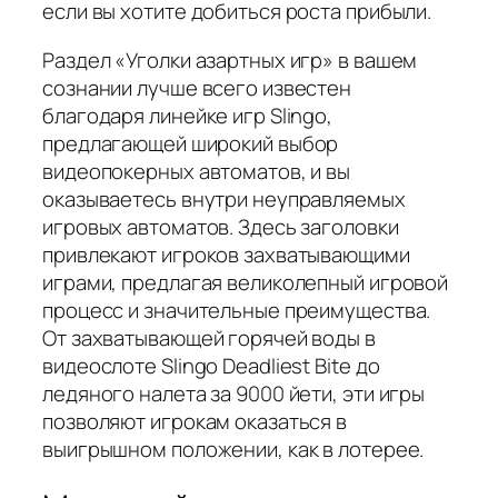
если вы хотите добиться роста прибыли.
Раздел «Уголки азартных игр» в вашем
сознании лучше всего известен
благодаря линейке игр Slingo,
предлагающей широкий выбор
видеопокерных автоматов, и вы
оказываетесь внутри неуправляемых
игровых автоматов. Здесь заголовки
привлекают игроков захватывающими
играми, предлагая великолепный игровой
процесс и значительные преимущества.
От захватывающей горячей воды в
видеослоте Slingo Deadliest Bite до
ледяного налета за 9000 йети, эти игры
позволяют игрокам оказаться в
выигрышном положении, как в лотерее.