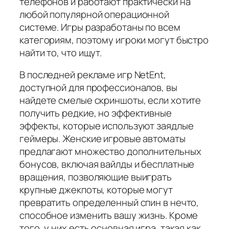
телефонов и работают практически на
любой популярной операционной
системе. Игры разработаны по всем
категориям, поэтому игроки могут быстро
найти то, что ищут.
В последней рекламе игр NetEnt,
доступной для профессионалов, вы
найдете смелые скриншоты, если хотите
получить редкие, но эффективные
эффекты, которые используют заядлые
геймеры. Женские игровые автоматы
предлагают множество дополнительных
бонусов, включая вайлды и бесплатные
вращения, позволяющие выиграть
крупные джекпоты, которые могут
превратить определенный спин в нечто,
способное изменить вашу жизнь. Кроме
того, у них есть основная игра, такая как