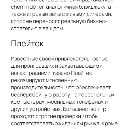
chemin de fer, аналогичная блэкджеку, а
также игровые залы с живыми дилерами,
которые переносят реальную бизнес-
стратегию в ваш дом.
Плейтек
Известные своей привлекательностью
для проигравших и захватывающими
иллюстрациями, казино Плейтек
рекламируют мгновенную
производительность, что обеспечивает
бесперебойную работу на персональных
компьютерах, мобильных телефонах и
других устройствах. Большинство игр
проходят строгие проверки, чтобы
соответствовать ожиданиям рынка. Кроме