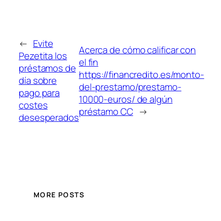
←
Evite
Acerca de cómo calificar con
Pezetita los
el fin
préstamos de
https://financredito.es/monto-
día sobre
del-prestamo/prestamo-
pago para
10000-euros/ de algún
costes
préstamo CC
→
desesperados
MORE POSTS