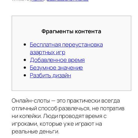
Фрагменты контента
Бесплатная переустановка
азартных игр
Добавленное время
Безумное значение
Разбить дизайн
Онлайн-слоты — это практически всегда
отличный способ развлечься, не потратив
ни копейки. Люди проводят время с
игроками, которые уже играют на
реальные деньги.