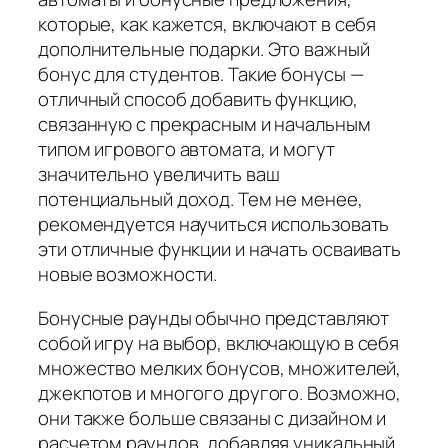
которые, как кажется, включают в себя
дополнительные подарки. Это важный
бонус для студентов. Такие бонусы —
отличный способ добавить функцию,
связанную с прекрасным и начальным
типом игрового автомата, и могут
значительно увеличить ваш
потенциальный доход. Тем не менее,
рекомендуется научиться использовать
эти отличные функции и начать осваивать
новые возможности.
Бонусные раунды обычно представляют
собой игру на выбор, включающую в себя
множество мелких бонусов, множителей,
джекпотов и многого другого. Возможно,
они также больше связаны с дизайном и
расчетом раундов, добавляя уникальный