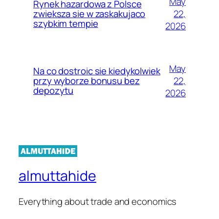
May
Rynek hazardowa z Polsce
22,
zwieksza sie w zaskakujaco
szybkim tempie
2026
May
Na co dostroic sie kiedykolwiek
22,
przy wyborze bonusu bez
depozytu
2026
almuttahide
Everything about trade and economics