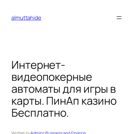
Skip
to
almuttahide
content
Интернет-
видеопокерные
автоматы для игры в
карты. ПинАп казино
Бесплатно.
Written by
Admin
in
Business and Finance