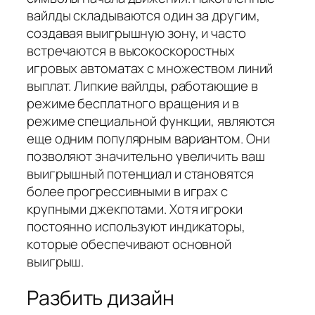
вайлды складываются один за другим,
создавая выигрышную зону, и часто
встречаются в высокоскоростных
игровых автоматах с множеством линий
выплат. Липкие вайлды, работающие в
режиме бесплатного вращения и в
режиме специальной функции, являются
еще одним популярным вариантом. Они
позволяют значительно увеличить ваш
выигрышный потенциал и становятся
более прогрессивными в играх с
крупными джекпотами. Хотя игроки
постоянно используют индикаторы,
которые обеспечивают основной
выигрыш.
Разбить дизайн