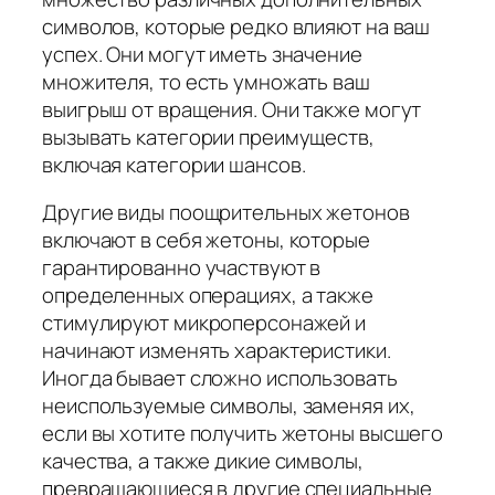
символов, которые редко влияют на ваш
успех. Они могут иметь значение
множителя, то есть умножать ваш
выигрыш от вращения. Они также могут
вызывать категории преимуществ,
включая категории шансов.
Другие виды поощрительных жетонов
включают в себя жетоны, которые
гарантированно участвуют в
определенных операциях, а также
стимулируют микроперсонажей и
начинают изменять характеристики.
Иногда бывает сложно использовать
неиспользуемые символы, заменяя их,
если вы хотите получить жетоны высшего
качества, а также дикие символы,
превращающиеся в другие специальные