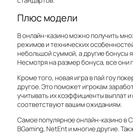
стандартов.
Плюс модели
В онлайн-казино можно получить мно
режимов и технических особенностей
небольшой суммой, а другие бонусы 
Несмотря на размер бонуса, все они
Кроме того, новая игра в пай гоу по
другое. Это поможет игрокам заработ
учитывать их коэффициенты выплат и 
соответствуют вашим ожиданиям.
Самое популярное онлайн-казино в С
BGaming, NetEnt и многие другие. Т