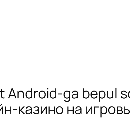
t Android-ga bepul s
айн-казино на игров