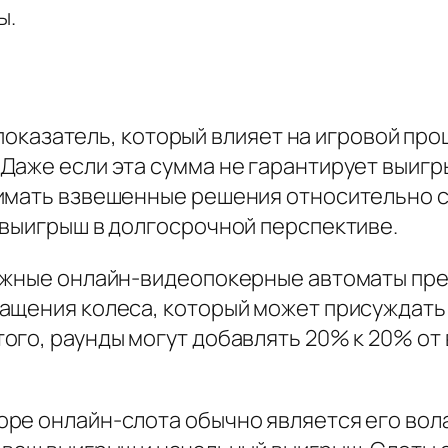
ы.
о показатель, который влияет на игровой пр
Даже если эта сумма не гарантирует выиг
имать взвешенные решения относительно св
 выигрыш в долгосрочной перспективе.
важные онлайн-видеопокерные автоматы пр
ащения колеса, который может присуждать
ого, раунды могут добавлять 20% к 20% от
ре онлайн-слота обычно является его вола