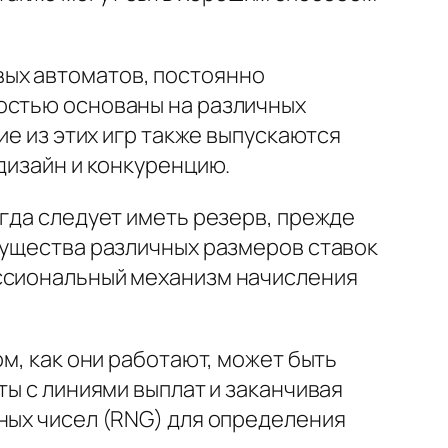
вых автоматов, постоянно
ностью основаны на различных
ие из этих игр также выпускаются
дизайн и конкуренцию.
егда следует иметь резерв, прежде
мущества различных размеров ставок
ессиональный механизм начисления
м, как они работают, может быть
ты с линиями выплат и заканчивая
ных чисел (RNG) для определения