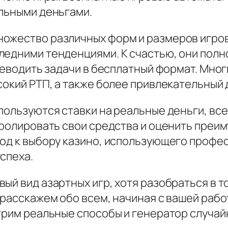
альными деньгами.
ножество различных форм и размеров игро
ледними тенденциями. К счастью, они пол
реводить задачи в бесплатный формат. Мног
сокий РТП, а также более привлекательный 
пользуются ставки на реальные деньги, вс
нтролировать свои средства и оценить преи
ход к выбору казино, использующего проф
спеха.
ый вид азартных игр, хотя разобраться в то
 расскажем обо всем, начиная с вашей рабо
отрим реальные способы и генератор случай