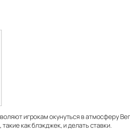
воляют игрокам окунуться в атмосферу Вега
такие как блэкджек, и делать ставки.