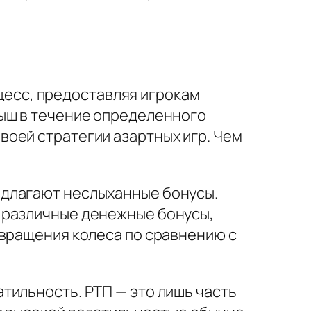
оцесс, предоставляя игрокам
рыш в течение определенного
оей стратегии азартных игр. Чем
едлагают неслыханные бонусы.
 различные денежные бонусы,
 вращения колеса по сравнению с
тильность. РТП — это лишь часть