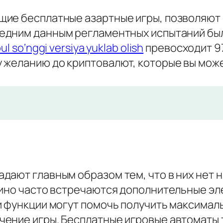
щие бесплатные азартные игры, позволяют
ледним данным регламентных испытаний был
l so‘nggi versiya yuklab olish
превосходит 9
 желанию до криптовалют, которые вы может
ают главным образом тем, что в них нет н
зино часто встречаются дополнительные эле
и функции могут помочь получить максимал
ение игры. Бесплатные игровые автоматы 