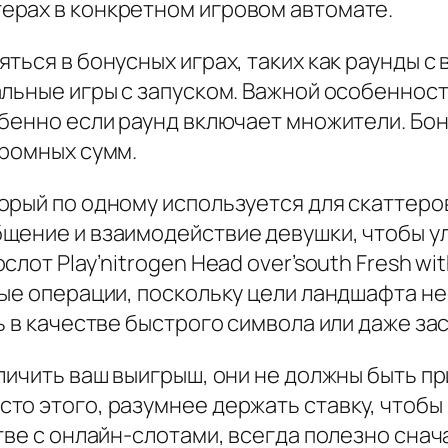
ерах в конкретном игровом автомате.
ться в бонусных играх, таких как раунды 
льные игры с запуском. Важной особенност
обенно если раунд включает множители. Бон
громных сумм.
орый по одному используется для скаттеро
щение и взаимодействие девушки, чтобы у
лот Play’nitrogen Head over’south Fresh w
ые операции, поскольку цели ландшафта нес
ь в качестве быстрого символа или даже зас
личить ваш выигрыш, они не должны быть при
то этого, разумнее держать ставку, чтобы
тве с онлайн-слотами, всегда полезно сна