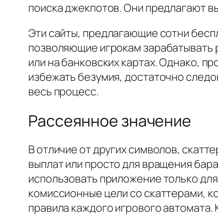
поиска джекпотов. Они предлагают в
Эти сайты, предлагающие сотни бесп
позволяющие игрокам зарабатывать р
или на банковских картах. Однако, п
избежать безумия, достаточно следов
весь процесс.
Рассеянное значение
В отличие от других символов, скатт
выплат или просто для вращения бар
использовать приложение только для
комиссионные цели со скаттерами, к
правила каждого игрового автомата. 