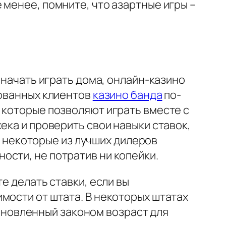
 менее, помните, что азартные игры –
 начать играть дома, онлайн-казино
зованных клиентов
казино банда
по-
 которые позволяют играть вместе с
ека и проверить свои навыки ставок,
 и некоторые из лучших дилеров
ости, не потратив ни копейки.
е делать ставки, если вы
мости от штата. В некоторых штатах
становленный законом возраст для