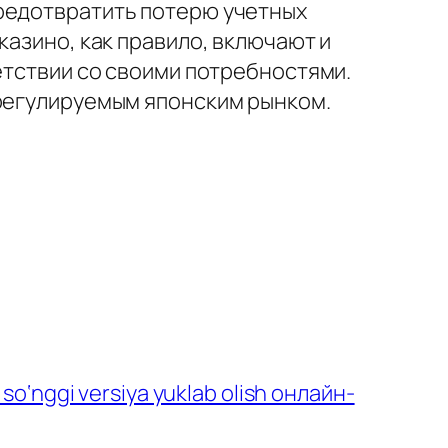
предотвратить потерю учетных
казино, как правило, включают и
етствии со своими потребностями.
ерегулируемым японским рынком.
so‘nggi versiya yuklab olish онлайн-