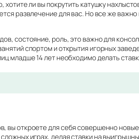
о, хотите ли вы покрутить катушку нахлысто
ется развлечение для вас. Но все же важно
дов, состояние, роль, это важно для консол
занятий спортом и открытия игорных завед
лиц младше 14 лет необходимо делать ставк
в, вы откроете для себя совершенно новы
 сложных играх, делая ставки на выигрышны