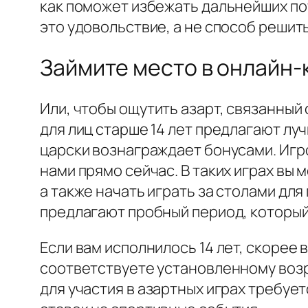
как поможет избежать дальнейших пот
это удовольствие, а не способ реши
Займите место в онлайн-
Или, чтобы ощутить азарт, связанный
для лиц старше 14 лет предлагают лу
царски вознаграждает бонусами. Игро
нами прямо сейчас. В таких играх вы
а также начать играть за столами для
предлагают пробный период, который
Если вам исполнилось 14 лет, скорее 
соответствуете установленному возра
для участия в азартных играх требует