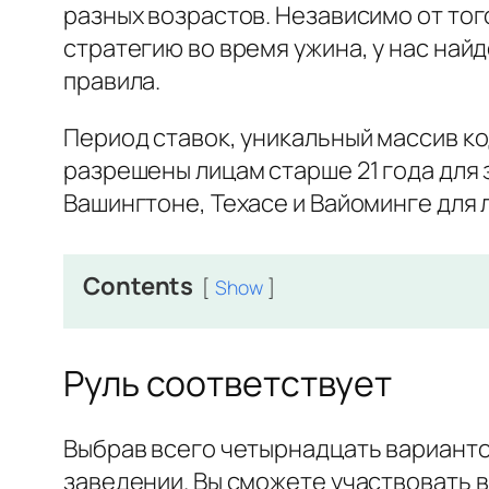
разных возрастов. Независимо от тог
стратегию во время ужина, у нас найд
правила.
Период ставок, уникальный массив ко
разрешены лицам старше 21 года для 
Вашингтоне, Техасе и Вайоминге для 
Contents
Show
Руль соответствует
Выбрав всего четырнадцать варианто
заведении. Вы сможете участвовать в