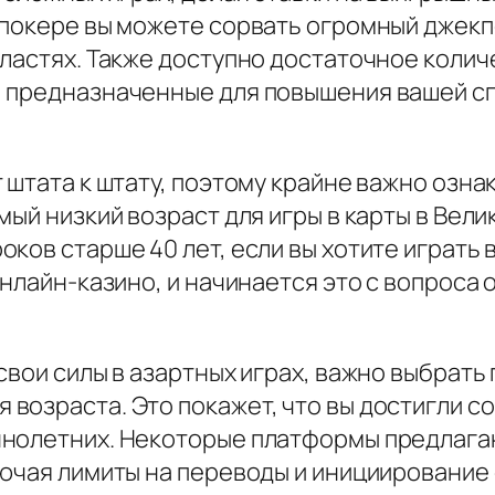
покере вы можете сорвать огромный джекпо
ластях. Также доступно достаточное колич
, предназначенные для повышения вашей с
 штата к штату, поэтому крайне важно озн
ый низкий возраст для игры в карты в Вели
ков старше 40 лет, если вы хотите играть в
нлайн-казино, и начинается это с вопроса 
свои силы в азартных играх, важно выбрать
возраста. Это покажет, что вы достигли с
ннолетних. Некоторые платформы предлаг
ючая лимиты на переводы и инициирование 