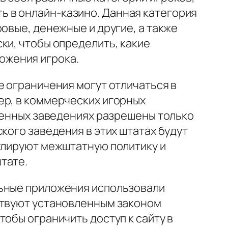
ать в онлайн-казино. Данная категория
овые, денежные и другие, а также
ки, чтобы определить, какие
ожения игрока.
е ограничения могут отличаться в
ер, в коммерческих игорных
еменных заведениях разрешены только
кого заведения в этих штатах будут
гулируют межштатную политику и
тате.
льные приложения использовали
ствуют установленным законом
обы ограничить доступ к сайту в