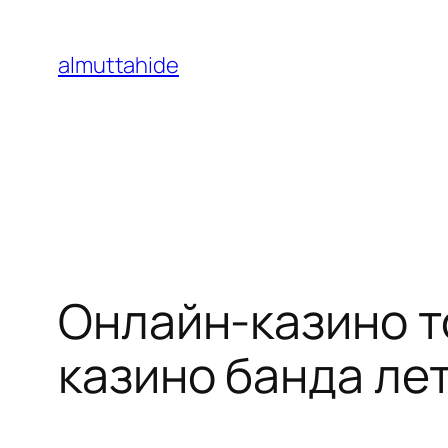
Skip
to
almuttahide
content
Онлайн-казино т
казино банда лет