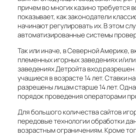
причем во многих казино требуется воз
показывает, как законодатели класси
начинают регулировать их. В этом сл
автоматизированные системы провер
Так или иначе, в Северной Америке, 
племенных игорных заведениях и/или
заведениях Детройта вход разрешен л
учащиеся в возрасте 14 лет. Ставки 
разрешены лицам старше 14 лет. Одн
порядок проведения операторами про
Для большого количества сайтов иго
передовые технологии обработки дан
возрастным ограничениям. Кроме того