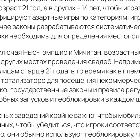
раст 21 год, а в других – 14 лет, чтобы игр
фицируют азартные игры по категориям: игр
учае законы разрабатываются систематичес
ки необходимы для определения местопол
включая Нью-Гэмпшир и Мичиган, возрастны
 других местах проведения свадеб. Наприм
ицам старше 21 года, в то время как в пл
на тотализаторе для посещения некоммерчес
ако, государственные законы и правила ре
бных запусков и геоблокировки в каждом ш
рных заведений крайне важно, чтобы моби
ных, чтобы убедиться, что игроки соответ
, они обычно используют геоблокировку, чт