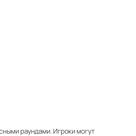
усными раундами. Игроки могут