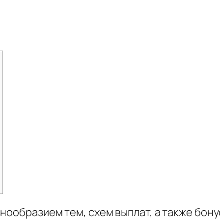
нообразием тем, схем выплат, а также бон