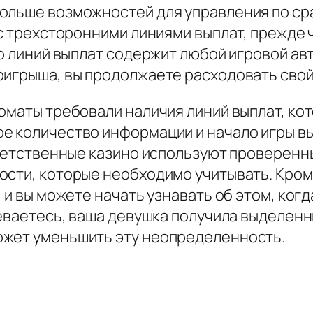
ольше возможностей для управления по ср
 с трехсторонними линиями выплат, прежде 
ко линий выплат содержит любой игровой авт
оигрыша, вы продолжаете расходовать свой
оматы требовали наличия линий выплат, ко
е количество информации и начало игры вы
ответственные казино используют проверен
ости, которые необходимо учитывать. Кро
 и вы можете начать узнавать об этом, когд
деваетесь, ваша девушка получила выделенн
ожет уменьшить эту неопределенность.