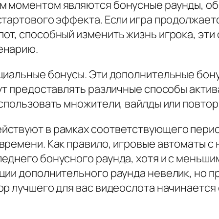
м моментом являются бонусные раунды, о
стартового эффекта. Если игра продолжает
от, способный изменить жизнь игрока, эти
енарию.
циальные бонусы. Эти дополнительные бон
гут предоставлять различные способы актив
использовать множители, вайлды или повто
ствуют в рамках соответствующего периода
времени. Как правило, игровые автоматы с
еднего бонусного раунда, хотя и с меньши
ции дополнительного раунда невелик, но пр
р лучшего для вас видеослота начинается 