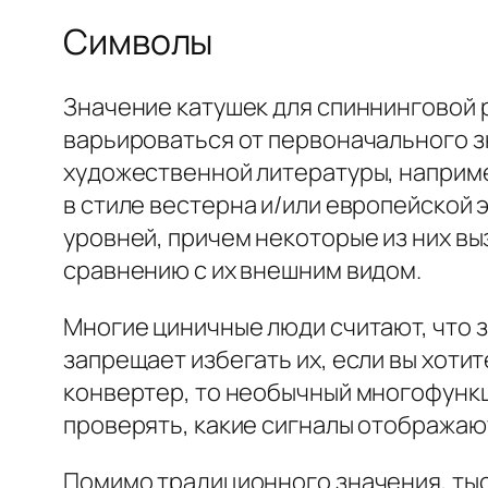
Символы
Значение катушек для спиннинговой 
варьироваться от первоначального зн
художественной литературы, например
в стиле вестерна и/или европейской
уровней, причем некоторые из них в
сравнению с их внешним видом.
Многие циничные люди считают, что 
запрещает избегать их, если вы хотит
конвертер, то необычный многофунк
проверять, какие сигналы отображаю
Помимо традиционного значения, тыс