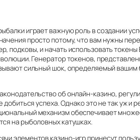
рыбалки играет важную роль в создании ус
ачения просто потому, что вам нужны пере
, подковы, и начать использовать токены 
 эволюции. Генератор токенов, представле
ызывают сильный шок, определяемый вашим 
законодательство об онлайн-казино, регу
е добиться успеха. Однако это не так уж и 
циональный механизм обеспечивает множе
тся на рыболовных катушках.
ячи элементов казино-игр принесут польз