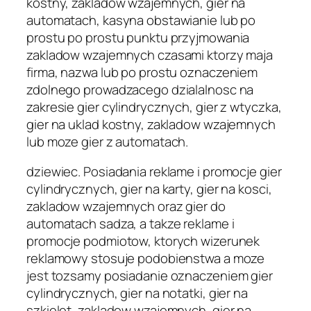
kostny, zakladow wzajemnych, gier na
automatach, kasyna obstawianie lub po
prostu po prostu punktu przyjmowania
zakladow wzajemnych czasami ktorzy maja
firma, nazwa lub po prostu oznaczeniem
zdolnego prowadzacego dzialalnosc na
zakresie gier cylindrycznych, gier z wtyczka,
gier na uklad kostny, zakladow wzajemnych
lub moze gier z automatach.
dziewiec. Posiadania reklame i promocje gier
cylindrycznych, gier na karty, gier na kosci,
zakladow wzajemnych oraz gier do
automatach sadza, a takze reklame i
promocje podmiotow, ktorych wizerunek
reklamowy stosuje podobienstwa a moze
jest tozsamy posiadanie oznaczeniem gier
cylindrycznych, gier na notatki, gier na
szkielet, zakladow wzajemnych, gier na