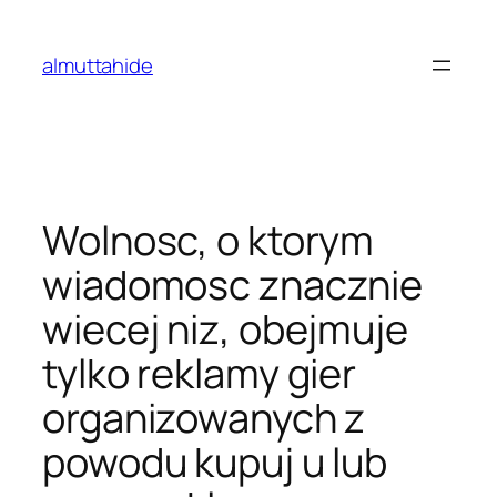
Skip
to
almuttahide
content
Wolnosc, o ktorym
wiadomosc znacznie
wiecej niz, obejmuje
tylko reklamy gier
organizowanych z
powodu kupuj u lub