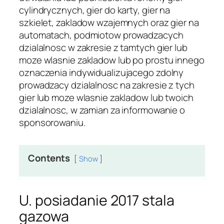
cylindrycznych, gier do karty, gier na
szkielet, zakladow wzajemnych oraz gier na
automatach, podmiotow prowadzacych
dzialalnosc w zakresie z tamtych gier lub
moze wlasnie zakladow lub po prostu innego
oznaczenia indywidualizujacego zdolny
prowadzacy dzialalnosc na zakresie z tych
gier lub moze wlasnie zakladow lub twoich
dzialalnosc, w zamian za informowanie o
sponsorowaniu.
Contents
Show
U. posiadanie 2017 stala
gazowa