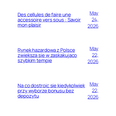
May
Des cellules de faire une
24,
accessoire vers sous : Savoir
mon plaisir
2026
May
Rynek hazardowa z Polsce
22,
zwieksza sie w zaskakujaco
szybkim tempie
2026
May
Na co dostroic sie kiedykolwiek
22,
przy wyborze bonusu bez
depozytu
2026