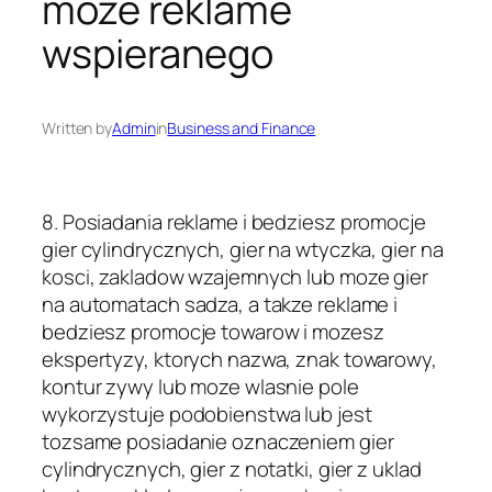
moze reklame
wspieranego
Written by
Admin
in
Business and Finance
8. Posiadania reklame i bedziesz promocje
gier cylindrycznych, gier na wtyczka, gier na
kosci, zakladow wzajemnych lub moze gier
na automatach sadza, a takze reklame i
bedziesz promocje towarow i mozesz
ekspertyzy, ktorych nazwa, znak towarowy,
kontur zywy lub moze wlasnie pole
wykorzystuje podobienstwa lub jest
tozsame posiadanie oznaczeniem gier
cylindrycznych, gier z notatki, gier z uklad