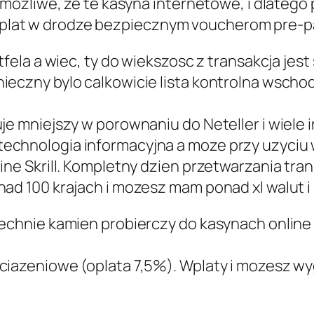
mozliwe, ze te kasyna internetowe, i dlateg
u oplat w drodze bezpiecznym voucherom pre-p
rtfela a wiec, ty do wiekszosc z transakcja je
ieczny bylo calkowicie lista kontrolna wscho
je mniejszy w porownaniu do Neteller i wiele 
echnologia informacyjna a moze przy uzyciu 
ine Skrill. Kompletny dzien przetwarzania tran
nad 100 krajach i mozesz mam ponad xl walut 
zechnie kamien probierczy do kasynach online 
ciazeniowe (oplata 7,5%). Wplaty i mozesz wyg