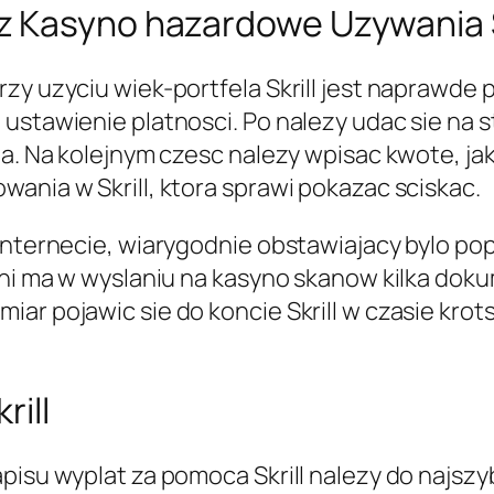
 Kasyno hazardowe Uzywania S
rzy uzyciu wiek-portfela Skrill jest naprawde
ustawienie platnosci. Po nalezy udac sie na s
na. Na kolejnym czesc nalezy wpisac kwote, ja
ania w Skrill, ktora sprawi pokazac sciskac.
 internecie, wiarygodnie obstawiajacy bylo p
pani ma w wyslaniu na kasyno skanow kilka do
iar pojawic sie do koncie Skrill w czasie kr
rill
apisu wyplat za pomoca Skrill nalezy do najs