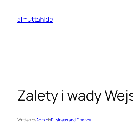
Skip
to
almuttahide
content
Zalety i wady Wejs
Written by
Admin
in
Business and Finance