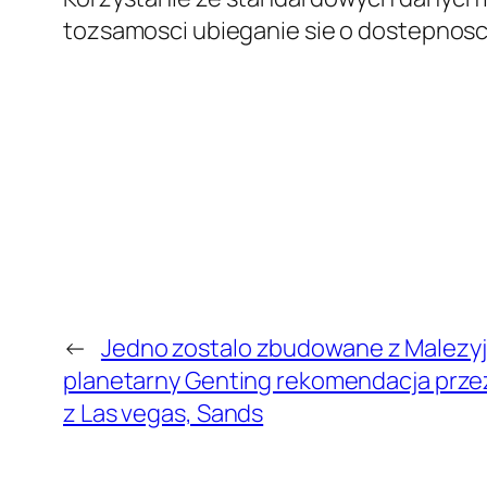
tozsamosci ubieganie sie o dostepnosc
←
Jedno zostalo zbudowane z Malezy
planetarny Genting rekomendacja prze
z Las vegas, Sands