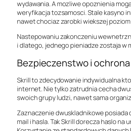
wydawania. A mozliwe opoznienia moga 
weryfikacja tozsamosci. Stale kasyno 
nawet chociaz zarobki wiekszej poziom 
Nastepowaniu zakonczeniu wewnetrznych
i dlatego, jednego pieniadze zostaja w 
Bezpieczenstwo i ochrona 
Skrill to zdecydowanie indywidualna k
internet. Nie tylko zatrudnia cecha d
swoich grupy ludzi, nawet sama organiz
Zaznaczenie dwuskladnikowe posiada 
mail i hasla. Tak Skrill dorecza haslo
Korzystanie ze standardowych danych 