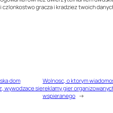
i czlonkostwo gracza i kradziez twoich dany
jska dom
Wolnosc, o ktorym wiadomosc
z, wywodzace sie
reklamy gier organizowanyc
wspieranego
→