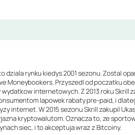
kto dziala rynku kiedys 2001 sezonu. Zostal op
zwe Moneybookers. Przyszedl od poczatku obe
zy wydatkow internetowych. Z 2013 roku Skrill 
konsumentom lapowek rabaty pre-paid, i dlate
y internet. W 2015 sezonu Skrill zakupil Uka
przyjazna kryptowalutom. Oznacza to, ze sport
ynach siec, i to akceptuja wraz z Bitcoiny.