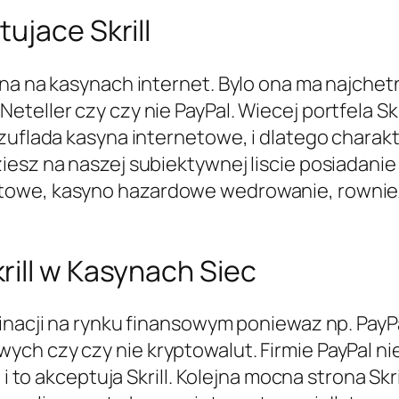
ujace Skrill
rna na kasynach internet. Bylo ona ma najche
teller czy czy nie PayPal. Wiecej portfela Sk
Szuflada kasyna internetowe, i dlatego charak
iesz na naszej subiektywnej liscie posiadani
towe, kasyno hazardowe wedrowanie, rowniez
rill w Kasynach Siec
minacji na rynku finansowym poniewaz np. Pa
ch czy czy nie kryptowalut. Firmie PayPal n
 i to akceptuja Skrill. Kolejna mocna strona Sk