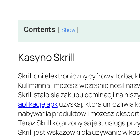
Contents
Show
Kasyno Skrill
Skrill oni elektroniczny cyfrowy torba, 
Kullmanna i mozesz wczesnie nosil na
Skrill stalo sie zakupu dominacji na nis
aplikację apk
uzyskaj, ktora umozliwia 
nabywania produktow i mozesz ekspertyz
Teraz Skrill kojarzony sa jest usluga 
Skrill jest wskazowki dla uzywanie w kas