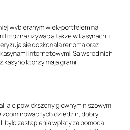
tniej wybieranym wiek-portfelem na
rill mozna uzywac a takze w kasynach, i
teryzuja sie doskonala renoma oraz
e kasynami internetowymi. Sa wsrod nich
 kasyno ktorzy maja grami
yPal, ale powiekszony glownym niszowym
ie zdominowac tych dziedzin, dobry
rill bylo zastapienia wplaty za pomoca